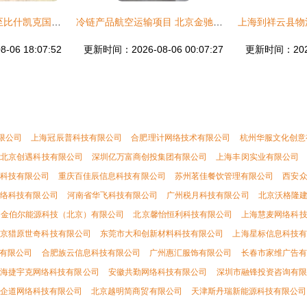
高效直达 乌鲁木齐至比什凯克国际整车货物运输服务解析
冷链产品航空运输项目 北京金驰国际货运代理的行业实践与优势
06 18:07:52
更新时间：2026-08-06 00:07:27
更新时间：2026-
限公司
上海冠辰普科技有限公司
合肥理计网络技术有限公司
杭州华服文化创意
北京创遇科技有限公司
深圳亿万富商创投集团有限公司
上海丰闵实业有限公司
科技有限公司
重庆百佳辰信息科技有限公司
苏州茗佳餐饮管理有限公司
西安
网络科技有限公司
河南省华飞科技有限公司
广州税月科技有限公司
北京沃格隆
金伯尔能源科技（北京）有限公司
北京馨怡恒利科技有限公司
上海慧麦网络科
北京猎原世奇科技有限公司
东莞市大和创新材料科技有限公司
上海星标信息科技有
有限公司
合肥族云信息科技有限公司
广州惠汇服饰有限公司
长春市家维广告有
海捷宇克网络科技有限公司
安徽共勤网络科技有限公司
深圳市融锋投资咨询有
企道网络科技有限公司
北京越明简商贸有限公司
天津斯丹瑞新能源科技有限公司