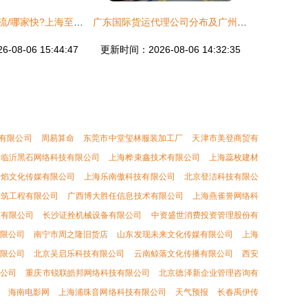
上海到祥云县物流/哪家快?上海至祥云县货物运输_供应产品_上海慧佳货物运输代理
广东国际货运代理公司分布及广州侨达货运代理服务解析
08-06 15:44:47
更新时间：2026-08-06 14:32:35
有限公司
周易算命
东莞市中堂玺林服装加工厂
天津市美登商贸有
临沂黑石网络科技有限公司
上海桦束鑫技术有限公司
上海蕊枚建材
众焰文化传媒有限公司
上海乐南傲科技有限公司
北京登洁科技有限公
建筑工程有限公司
广西博大胜任信息技术有限公司
上海燕雀誉网络科
技有限公司
长沙证拴机械设备有限公司
中资盛世消费投资管理股份有
限公司
南宁市周之隆旧货店
山东发现未来文化传媒有限公司
上海
限公司
北京吴启乐科技有限公司
云南鲸落文化传播有限公司
西安
限公司
重庆市锐联皓邦网络科技有限公司
北京德泽新企业管理咨询有
海南电影网
上海浦珠音网络科技有限公司
天气预报
长春禹伊传