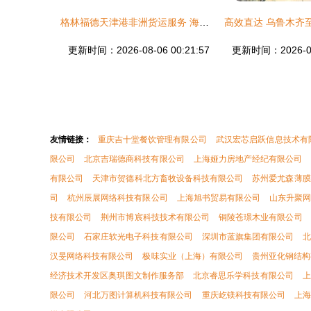
格林福德天津港非洲货运服务 海运空运陆运全链路覆盖－马达加斯加塔马塔夫专线详情与高清细节图集
更新时间：2026-08-06 00:21:57
更新时间：2026-08-
友情链接：
重庆吉十堂餐饮管理有限公司
武汉宏芯启跃信息技术有
限公司
北京吉瑞德商科技有限公司
上海娅力房地产经纪有限公司
有限公司
天津市贺德科北方畜牧设备科技有限公司
苏州爱尤森薄膜
司
杭州辰展网络科技有限公司
上海旭书贸易有限公司
山东升聚
技有限公司
荆州市博宸科技技术有限公司
铜陵苍璟木业有限公司
限公司
石家庄软光电子科技有限公司
深圳市蓝旗集团有限公司
汉旻网络科技有限公司
极味实业（上海）有限公司
贵州亚化钢结构
经济技术开发区奥琪图文制作服务部
北京睿思乐学科技有限公司
上
限公司
河北万图计算机科技有限公司
重庆屹镁科技有限公司
上海